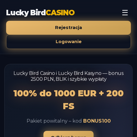
Lucky Bird
CASINO
☰
Rejestracja
Logowanie
Lucky Bird Casino i Lucky Bird Kasyno — bonus
2500 PLN, BLIK i szybkie wypłaty
100% do 1000 EUR + 200
FS
Pakiet powitalny – kod
BONUS100