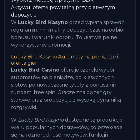
Aktywuj ofertę powitalną przy pierwszym
depozycie.
W
Lucky Bird Kasyno
przed wpłatą sprawdź
regulamin: minimalny depozyt, czas na odbiór
bonusu i warunki obrotu. To ułatwia pełne
wykorzystanie promocji.
Lucky Bird Kasyno Automaty na pieniądze i
oferta gier
Lucky Bird Casino
oferuje szeroki wybór
automatów na pieniądze, od klasycznych
slotów po nowoczesne tytuły z bonusami i
rundami free spin. Gracze znajdą też gry
stołowe oraz propozycje z wysoką dynamiką
rozgrywki.
W
Lucky Bird Kasyno
dostępne są produkcje
wielu popularnych dostawców, co przekłada
się na różnorodność motywów, funkcji i