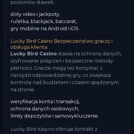
poziomów stawek.
sloty video i jackpoty,
ruletka, blackjack, baccarat,
gry mobilne na Android i iOS.
Lucky Bird Casino Bezpieczeństwo graczy i
obsługa klienta
Lucky Bird Casino
stawia na ochronę danych,
szyfrowanie połączeń i bezpieczne metody
płatności. Gracze mogą też korzystać z
narzędzi odpowiedzialnej gry, co zwiększa
kontrolę nad budżetem i czasem spędzanym
na stronie.
weryfikacja konta i transakcji,
ochrona danych osobowych,
limity depozytów i samowykluczenie.
Lucky Bird Kasyno
oferuje kontakt z