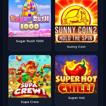
Sugar Rush 1000
Sunny Coin
Super Hot
Supa Crew