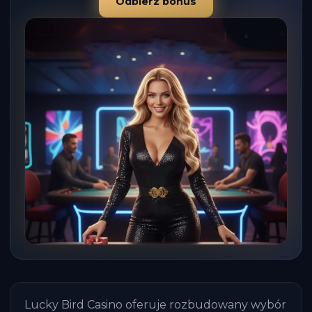
Odbierz bonus
Lucky Bird Casino oferuje rozbudowany wybór