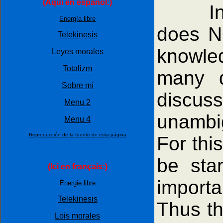
(Aquí en espańol:)
In pre
Energía libre
does NO
Telekinesis
knowle
Leyes morales
Totalizm
many d
Sobre mí
discus
Menu 2
unambig
Menu 4
Reproducción de la fuente de esta página
For thi
be sta
(Ici en français:)
importa
Énergie libre
Telekinesis
Thus th
Lois morales