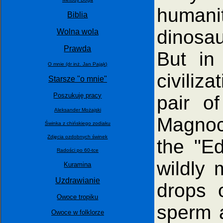
humani
Biblia
dinosau
Wolna wola
Prawda
But in
O mnie (dr inż. Jan Pająk)
civiliz
Starsze "o mnie"
Poszukuję pracy
pair o
Aleksander Możajski
Magnocr
Świnka z chińskiego zodiaku
Zdjęcia ozdobnych świnek
the "E
Radości po 60-tce
wildly 
Kuramina
Uzdrawianie
drops 
Owoce tropiku
sperm 
Owoce w folklorze