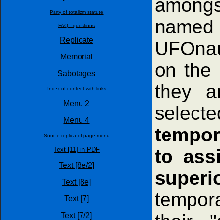
amongst
Party of totalizm statute
name
FAQ - questions
Replicate
UFOnau
Memorial
on the 
Sabotages
they ar
Index of content with links
Menu 2
select
Menu 4
tempori
Source replica of page menu
to ass
Text [11] in PDF
Text [8e/2]
superi
Text [8e]
tempor
Text [7]
Text [7/2]