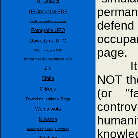
UFOnauci
perman
UFOnauci w PDF
defend 
Źródłowa replika tej strony
Fotografie UFO
occupa
Dowody na UFO
page.
Militarne użycie UFO
Formalny dowód na istnienie UFO
It tur
Zło
NOT the
Biblia
O Bogu
(or "f
Dowód na istnienie Boga
controv
Wolna wola
humanit
Nirwana
knowled
Koncept Dipolarnej Grawitacji