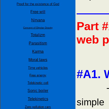
Proof for the existence of God
Free will
Nirvana
Part #
Concept of Dipolar Gravity
Totalizm
web p
Parasitism
Karma
Moral laws
Time vehicles
#A1.
Free energy
Telekinetic cell
The ma
Sonic boiler
simple
Telekinetics
Zero pollution cars