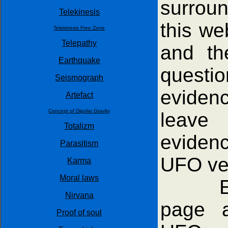
surrou
Telekinesis
this we
Telekinesis Free Zone
Telepathy
and th
Earthquake
questi
Seismograph
evidenc
Artefact
Concept of Dipolar Gravity
leave 
Totalizm
eviden
Parasitism
UFO veh
Karma
Moral laws
Expres
Nirvana
page a
Proof of soul