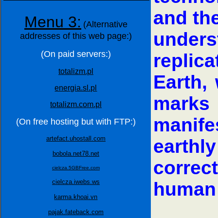
and th
Menu 3:
(Alternative
under
addresses of this web page:)
(On paid servers:)
replica
totalizm.pl
Earth,
energia.sl.pl
marks
totalizm.com.pl
manife
(On free hosting but with FTP:)
artefact.uhostall.com
earth
bobola.net78.net
correc
cielcza.5GBFree.com
cielcza.iwebs.ws
human 
karma.khoai.vn
pajak.fateback.com