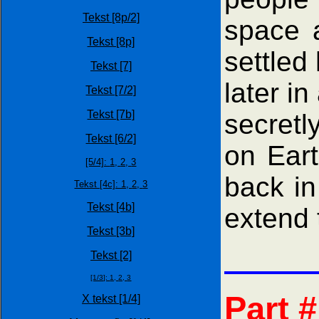
Tekst [8p/2]
space 
Tekst [8p]
settled
Tekst [7]
later i
Tekst [7/2]
Tekst [7b]
secretl
Tekst [6/2]
on Eart
[5/4]:
1,
2,
3
back in
Tekst [4c]: 1,
2,
3
Tekst [4b]
extend 
Tekst [3b]
Tekst [2]
[1/3]:
1,
2,
3
Part 
X tekst [1/4]