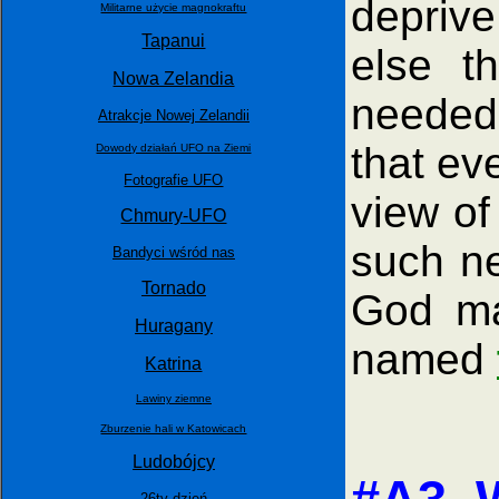
deprive
Militarne użycie magnokraftu
Tapanui
else t
Nowa Zelandia
needed 
Atrakcje Nowej Zelandii
that ev
Dowody działań UFO na Ziemi
Fotografie UFO
view of
Chmury-UFO
such ne
Bandyci wśród nas
Tornado
God ma
Huragany
named
Katrina
Lawiny ziemne
Zburzenie hali w Katowicach
Ludobójcy
26ty dzień