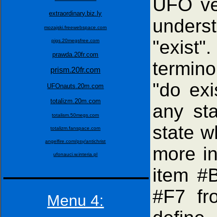
UFO veh
extraordinary.biz.ly
unders
mozajski.freewebspace.com
"exist
pigs.20megsfree.com
prawda.20fr.com
termino
prism.20fr.com
"do ex
UFOnauts.20m.com
totalizm.20m.com
any st
totalism.50megs.com
state w
totalizm.fanspace.com
angelfire.com/psy/antichrist
more in
ufonauci.w.interia.pl
item #
#F7 f
Menu 4: