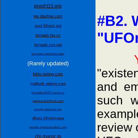
proof.t15.org
#B2. 
rex.dasfree.com
soul.frihost.org
"UFOn
tornado.fav.cc
tornado.zxq.net
geocities.ws/immortality
(Rarely updated)
"existe
bible.webng.com
and emp
malbork.webng.com
tornados2005.narod.ru
such w
petone.loomhost.com
example
energy.atspace.org
dhost.info/nirvana
review 
morals.mypressonline.com
chi.maroc.to