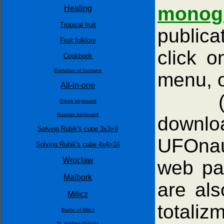
monogr
Healing
Tropical fruit
publica
Fruit folklore
click 
Cookbook
Evolution of humans
menu, o
All-in-one
(Notic
Greek keyboard
Russian keyboard
downlo
Solving Rubik's cube 3x3=9
UFOnaut
Solving Rubik's cube 4x4=16
Wrocław
web pag
Malbork
are als
Milicz
totalizm
Battle of Milicz
St. Andrea Bobola