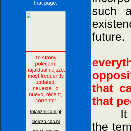
that page:
such a
existen
future.
every
opposi
that c
that pe
It is w
the ter