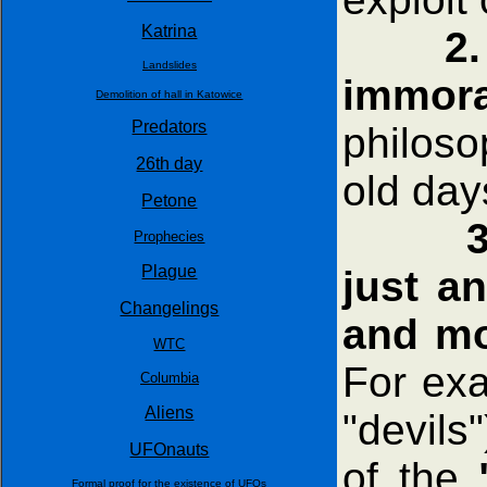
Katrina
2.
Landslides
immora
Demolition of hall in Katowice
Predators
philoso
26th day
old day
Petone
Prophecies
Plague
just a
Changelings
and mo
WTC
For exa
Columbia
Aliens
"devils
UFOnauts
of the
Formal proof for the existence of UFOs