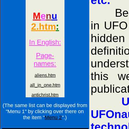
etc.
Becaus
in UFO 
hidden 
defini
underst
this w
publica
U
(The same list can be displayed from
UFOnau
"Menu 1" by clicking over there on
the item "
Menu 2
".)
techno