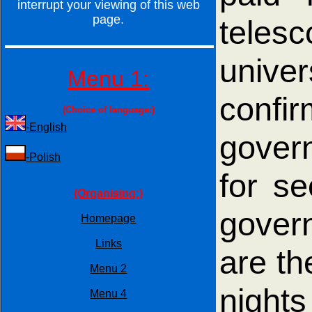
interrupt your viewing of this web
page.
teles
unive
Menu 1:
conf
(Choice of language:)
-English
gover
-Polish
for se
(Organising:)
gover
Homepage
Links
are t
Menu 2
night
Menu 4