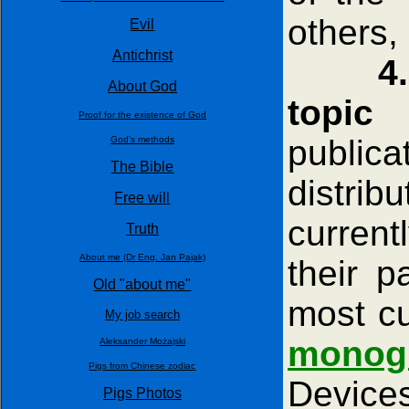
others,
Evil
Antichrist
4
About God
topic
Proof for the existence of God
public
God's methods
The Bible
distrib
Free will
current
Truth
About me (Dr Eng. Jan Pajak)
their p
Old "about me"
most cu
My job search
monog
Aleksander Możajski
Pigs from Chinese zodiac
Devices
Pigs Photos