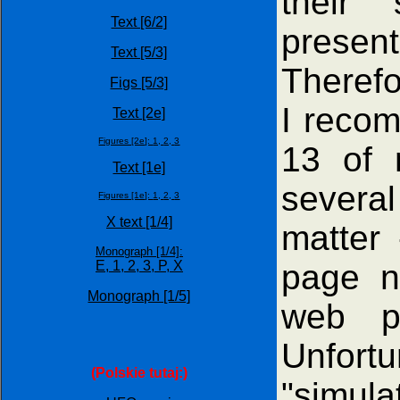
their "
Text [6/2]
presen
Text [5/3]
Therefo
Figs [5/3]
I reco
Text [2e]
Figures [2e]:
1,
2,
3
13 of
Text [1e]
severa
Figures [1e]:
1,
2,
3
X text [1/4]
matter 
Monograph [1/4]:
page 
E,
1,
2,
3,
P,
X
Monograph [1/5]
web 
Unfortu
(Polskie tutaj:)
"simula