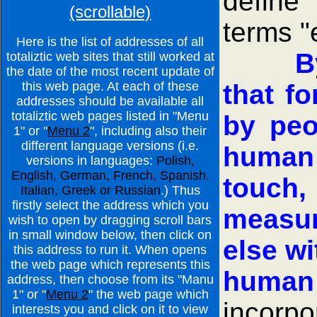
define
(scrollable)
terms "e
Here is the list of addresses of all
B
totaliztic web sites that still worked at
the date of the most recent update of
this web page. At each of these
that f
addresses should be available all
totaliztic web pages listed in "Menu
by peo
1" or "
Menu 2
", including also their
different language versions (i.e.
human 
versions in languages:
Polish,
English, German, French, Spanish,
touch,
Italian, Greek or Russian
.) Thus
firstly select the address which you
measur
wish to open by dragging scroll bars
in small window below, then click on
else wi
this address to run it. When opens
the web page which represents this
human
address, then choose from its "Manu
1" or "
Menu 2
" the web page which
incorpo
interests you and click on it to view