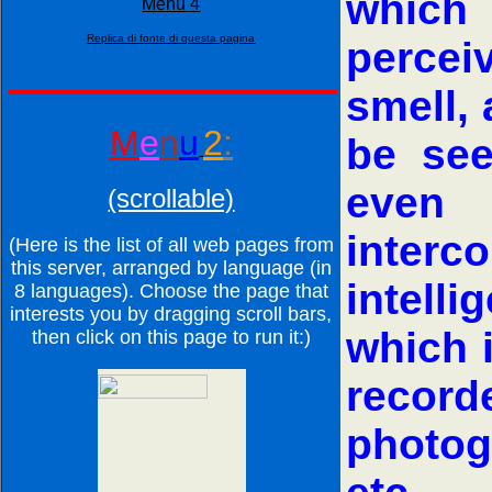
which 
Menu 4
Replica di fonte di questa pagina
percei
smell, 
M
e
n
u
2
:
be see
even 
(scrollable)
interc
(Here is the list of all web pages from
this server, arranged by language (in
intell
8 languages). Choose the page that
interests you by dragging scroll bars,
which 
then click on this page to run it:)
recor
photog