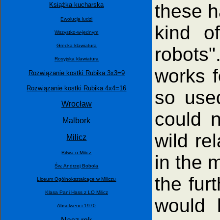
these h
Książka kucharska
Ewolucja ludzi
kind o
Wszystko-w-jednym
Grecka klawiatura
robots"
Rosyjska klawiatura
works f
Rozwiązanie kostki Rubika 3x3=9
Rozwiązanie kostki Rubika 4x4=16
so used
Wrocław
could n
Malbork
wild re
Milicz
Bitwa o Milicz
in the 
Św. Andrzej Bobola
the fur
Liceum Ogólnokształcące w Miliczu
Klasa Pani Hass z LO Milicz
would 
Absolwenci 1970