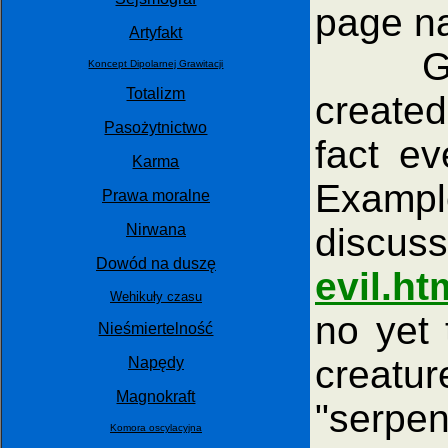
page 
Artyfakt
God do
Koncept Dipolarnej Grawitacji
Totalizm
created
Pasożytnictwo
fact e
Karma
Example
Prawa moralne
discu
Nirwana
Dowód na duszę
evil.ht
Wehikuły czasu
no yet 
Nieśmiertelność
creatu
Napędy
Magnokraft
"serpen
Komora oscylacyjna