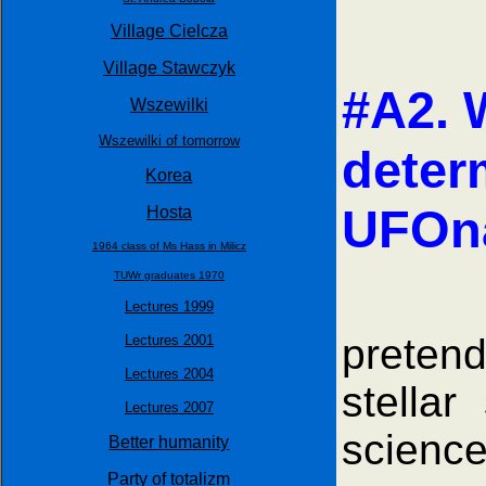
Village Cielcza
Village Stawczyk
#A2. 
Wszewilki
Wszewilki of tomorrow
deter
Korea
UFOna
Hosta
1964 class of Ms Hass in Milicz
TUWr graduates 1970
UFOna
Lectures 1999
pretend
Lectures 2001
Lectures 2004
stellar
Lectures 2007
science
Better humanity
Party of totalizm