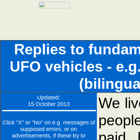
Replies to funda
UFO vehicles - e.g.
(bilingua
Updated:
We liv
15 October 2013
peopl
Click "X" or "No" on e.g. messages of
supposed errors, or on
paid 
advertisements, if these try to