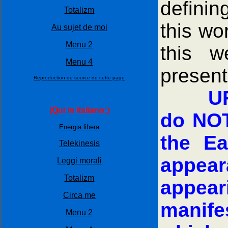
definin
Totalizm
this wo
Au sujet de moi
Menu 2
this w
Menu 4
present
Reproduction de source de cette page
U
(Qui in italiano:)
do NOT
Energia libera
the Ea
Telekinesis
appea
Leggi morali
Totalizm
appear
Circa me
manife
Menu 2