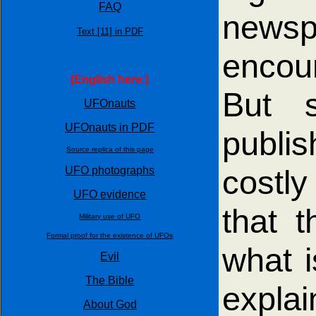
FAQ
newsp
Text [11] in PDF
encou
(English here:)
But s
UFOnauts
UFOnauts in PDF
publi
Source replica of this page
costly
UFO photographs
UFO evidence
that 
Military use of UFO
Formal proof for the existence of UFOs
what i
Evil
The Bible
explain
About God