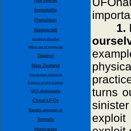
UFOnau
Time vehicles
Immortality
importa
Propulsion
1.
Magnocraft
ourse
Oscillatory Chamber
Military use of magnocraft
exampl
Tapanui
physic
New Zealand
practic
New Zealand attractions
Evidence of UFO activities
turns o
UFO photographs
Cloud-UFOs
sinist
Bandits amongst us
exploit
Tornado
exploit
Hurricanes