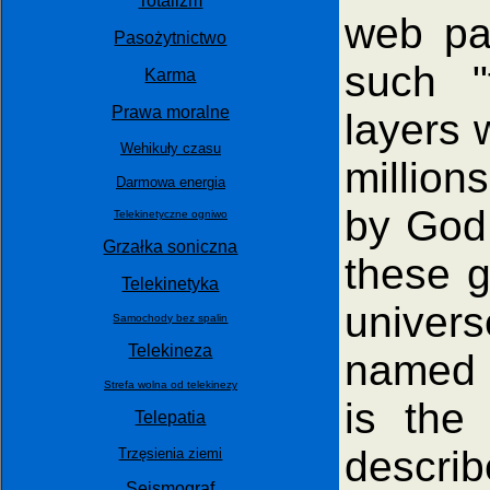
Totalizm
web p
Pasożytnictwo
such "f
Karma
Prawa moralne
layers 
Wehikuły czasu
million
Darmowa energia
by God 
Telekinetyczne ogniwo
Grzałka soniczna
these g
Telekinetyka
univers
Samochody bez spalin
Telekineza
name
Strefa wolna od telekinezy
is the
Telepatia
descri
Trzęsienia ziemi
Sejsmograf