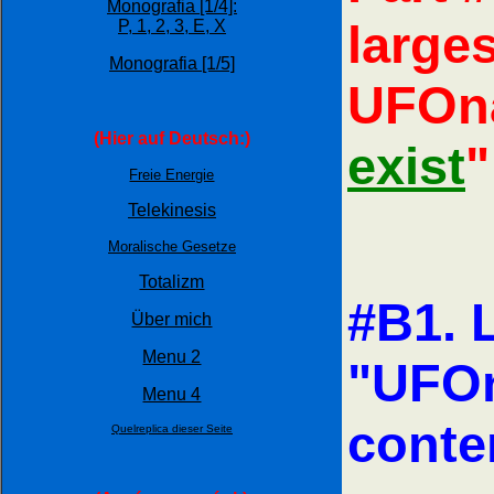
Monografia [1/4]:
large
P,
1,
2,
3,
E,
X
Monografia [1/5]
UFOna
(Hier auf Deutsch:)
exist
"
Freie Energie
Telekinesis
Moralische Gesetze
Totalizm
#B1. 
Über mich
Menu 2
"UFOn
Menu 4
conte
Quelreplica dieser Seite