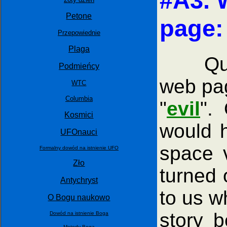
#A3.
Petone
page:
Przepowiednie
Plaga
Quite 
Podmieńcy
web pag
WTC
Columbia
"
evil
".
Kosmici
would h
UFOnauci
space 
Formalny dowód na istnienie UFO
Zło
turned 
Antychryst
to us w
O Bogu naukowo
story b
Dowód na istnienie Boga
Metody Boga