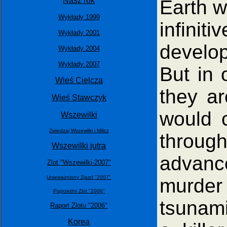
Nasz rok
Earth w
Wykłady 1999
infini
Wykłady 2001
develop
Wykłady 2004
Wykłady 2007
But in 
Wieś Cielcza
they ar
Wieś Stawczyk
would 
Wszewilki
Zwiedzaj Wszewilki i Milicz
through
Wszewilki jutra
advanc
Zlot "Wszewilki-2007"
Unieważniony Zjazd "2007"
murder
Poprzedni Zlot "2006"
tsunami
Raport Zlotu "2006"
Korea