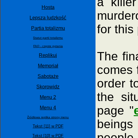
a kill
Hosta
murdero
Lepsza ludzkość
for this
Partia totalizmu
Statut partii totalizmu
FAQ - częste pytania
The fin
Replikuj
comes f
Memoriał
Sabotaże
order t
Skorowidz
the si
Menu 2
page "
Menu 4
Źródłowa replika strony menu
beings 
Tekst [11] w PDF
people 
Tekst [10] w PDF