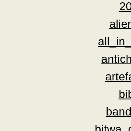
2
alie
all_in
antich
artef
bi
band
bitwa_