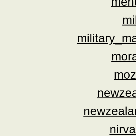
men
mi
military_m
mora
moz
newzea
newzealan
nirv