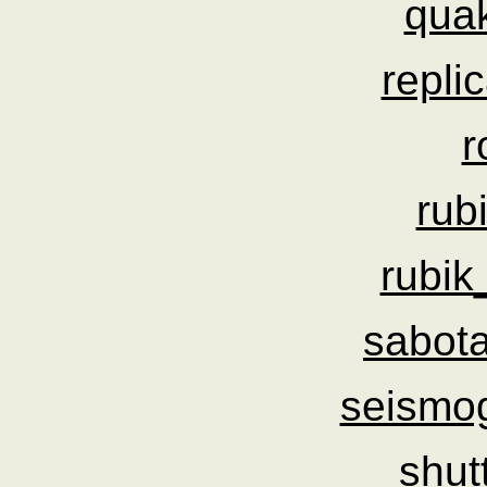
qua
repli
r
rub
rubik
sabot
seismo
shut