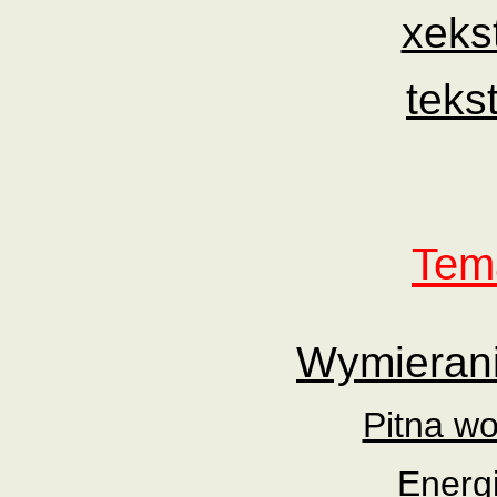
xeks
teks
Tema
Wymierani
Pitna w
Energ