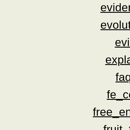
evide
evolu
evi
expl
fa
fe_c
free_e
fruit