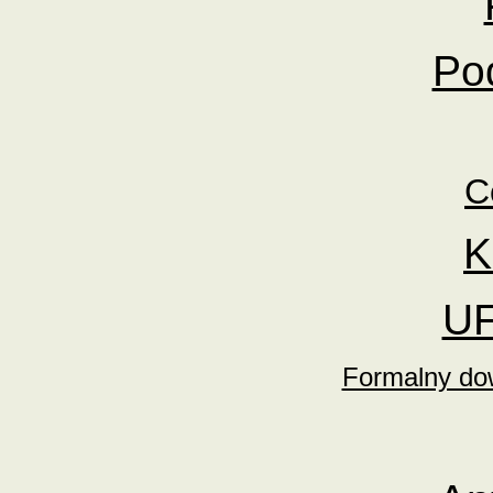
Po
C
K
UF
Formalny do