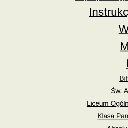
Instrukc
W
M
Bi
Św. A
Liceum Ogóln
Klasa Pan