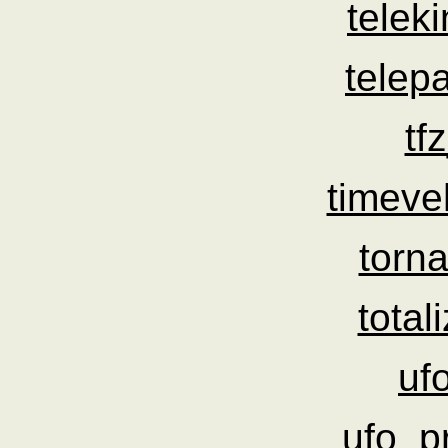
telek
telep
tf
timeve
torn
total
uf
ufo_p